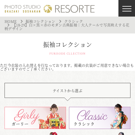
HOME
振袖コレクション
クラシック
【18-29】白×黒×赤のモダン古典振袖｜大人クールで写真映えする花
柄デザイン
振袖コレクション
FURISODE CLLECTION
ただ今衣装の入れ替えを行なっております。掲載の衣装がご用意できない場合も
ございますのでご了承ください。
テイストから選ぶ