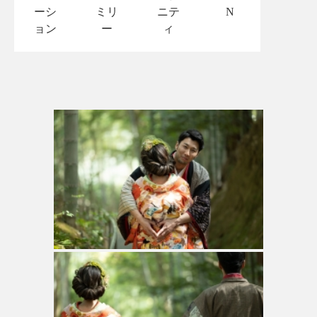
ーシ
ミリ
ニテ
N
ョン
ー
ィ