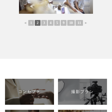
◄
1
2
3
4
5
9
10
11
►
コンセプト
撮影プラン