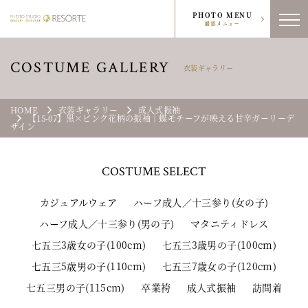
PHOTO MENU
撮影メニュー
COSTUME GALLERY
衣装ギャラリー
HOME
衣装ギャラリー
成人式振袖
【15-07】黒×ピンク花柄の振袖｜蝶モチーフが映える甘辛ガーリーデ
ザイン
COSTUME
SELECT
カジュアルウェア
ハーフ成人／十三参り(女の子)
ハーフ成人／十三参り(男の子)
マタニティドレス
七五三3歳女の子(100cm)
七五三3歳男の子(100cm)
七五三5歳男の子(110cm)
七五三7歳女の子(120cm)
七五三男の子(115cm)
卒業袴
成人式振袖
訪問着