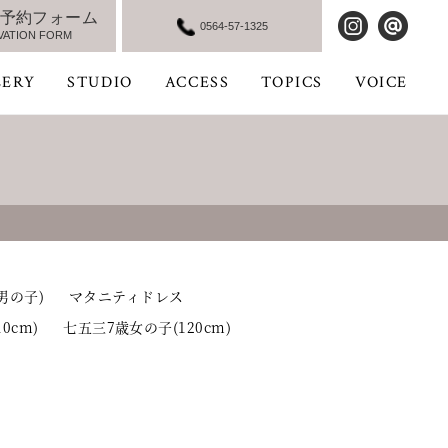
予約フォーム
0564-57-1325
VATION FORM
LERY
STUDIO
ACCESS
TOPICS
VOICE
男の子)
マタニティドレス
0cm)
七五三7歳女の子(120cm)