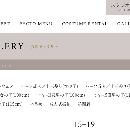
スタジオ
RESER
EPT
PHOTO MENU
COSTUME RENTAL
GAL
LERY
衣装ギャラリー
15−19
ルウェア
ハーフ成人／十三参り(女の子)
ハーフ成人／十三参り(
女の子(100cm)
七五三3歳男の子(100cm)
七五三5歳男の子(11
子(115cm)
卒業袴
成人式振袖
訪問着
15−19