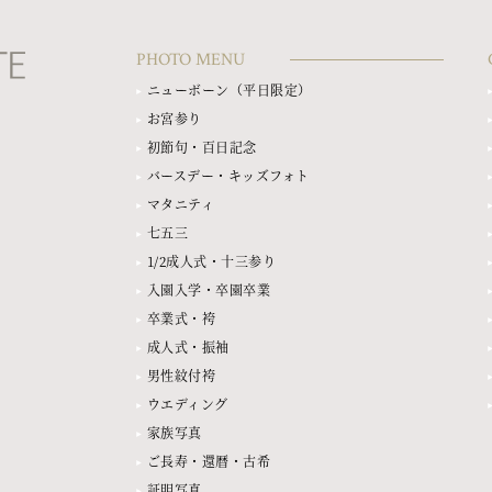
PHOTO MENU
ニューボーン（平日限定）
お宮参り
初節句・百日記念
バースデー・キッズフォト
マタニティ
七五三
1/2成人式・十三参り
入園入学・卒園卒業
卒業式・袴
成人式・振袖
男性紋付袴
ウエディング
家族写真
ご長寿・還暦・古希
証明写真