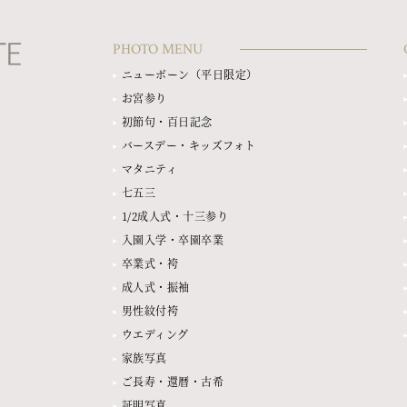
PHOTO MENU
ニューボーン（平日限定）
お宮参り
初節句・百日記念
バースデー・キッズフォト
マタニティ
七五三
1/2成人式・十三参り
入園入学・卒園卒業
卒業式・袴
成人式・振袖
男性紋付袴
ウエディング
家族写真
ご長寿・還暦・古希
証明写真