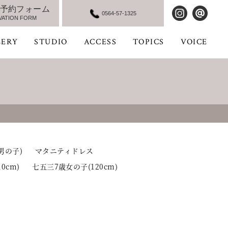
予約フォーム
0564-57-1325
VATION FORM
LERY
STUDIO
ACCESS
TOPICS
VOICE
男の子)
マタニティドレス
0cm)
七五三7歳女の子(120cm)