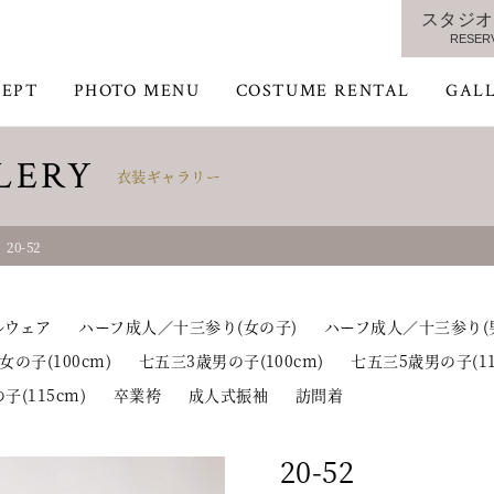
スタジオ
RESER
EPT
PHOTO MENU
COSTUME RENTAL
GAL
LERY
衣装ギャラリー
20-52
ルウェア
ハーフ成人／十三参り(女の子)
ハーフ成人／十三参り(
女の子(100cm)
七五三3歳男の子(100cm)
七五三5歳男の子(11
子(115cm)
卒業袴
成人式振袖
訪問着
20-52