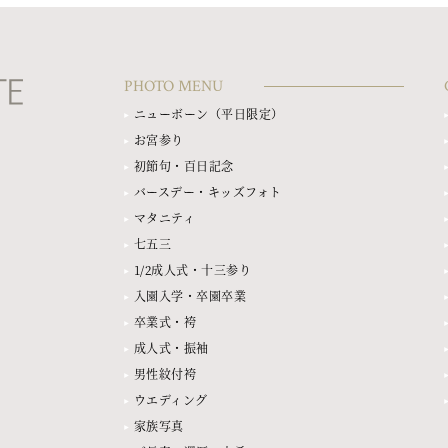
PHOTO MENU
ニューボーン（平日限定）
お宮参り
初節句・百日記念
バースデー・キッズフォト
マタニティ
七五三
1/2成人式・十三参り
入園入学・卒園卒業
卒業式・袴
成人式・振袖
男性紋付袴
ウエディング
家族写真