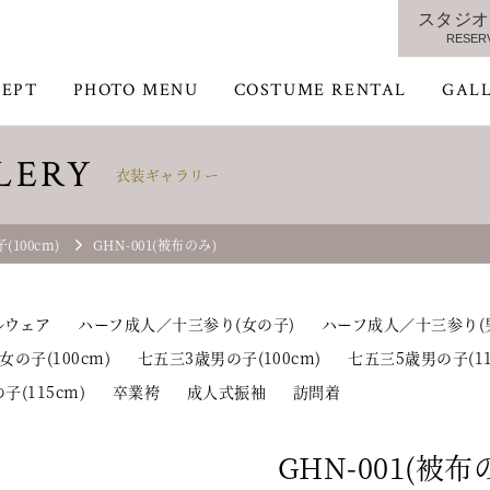
スタジオ
RESER
EPT
PHOTO MENU
COSTUME RENTAL
GAL
LERY
衣装ギャラリー
100cm)
GHN-001(被布のみ)
ルウェア
ハーフ成人／十三参り(女の子)
ハーフ成人／十三参り(
女の子(100cm)
七五三3歳男の子(100cm)
七五三5歳男の子(11
子(115cm)
卒業袴
成人式振袖
訪問着
GHN-001(被布