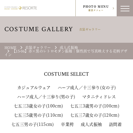
PHOTO MENU
撮影メニュー
COSTUME GALLERY
衣装ギャラリー
HOME
衣装ギャラリー
成人式振袖
【15-06】赤×黒のレトロモダン振袖｜個性派で写真映えする花柄デザ
イン
COSTUME
SELECT
カジュアルウェア
ハーフ成人／十三参り(女の子)
ハーフ成人／十三参り(男の子)
マタニティドレス
七五三3歳女の子(100cm)
七五三3歳男の子(100cm)
七五三5歳男の子(110cm)
七五三7歳女の子(120cm)
七五三男の子(115cm)
卒業袴
成人式振袖
訪問着