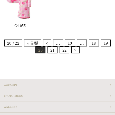
G4-055
20 / 22
« 先頭
<
...
10
...
18
19
20
21
22
>
CONCEPT
PHOTO MENU
GALLERY