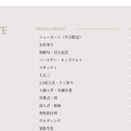
PHOTO MENU
ニューボーン（平日限定）
お宮参り
初節句・百日記念
バースデー・キッズフォト
マタニティ
七五三
1/2成人式・十三参り
入園入学・卒園卒業
卒業式・袴
成人式・振袖
男性紋付袴
ウエディング
家族写真