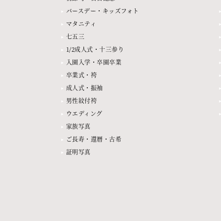
バースデー・キッズフォト
マタニティ
七五三
1/2成人式・十三参り
入園入学・卒園卒業
卒業式・袴
成人式・振袖
男性紋付袴
ウエディング
家族写真
ご長寿・還暦・古希
証明写真