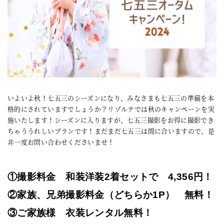
いよいよ秋！七五三のシーズンになり、みなさまも七五三の準備を本
格的にされていますでしょうか？リゾルテでは秋のキャンペーンを実
施いたします！シーズンに入りますが、七五三撮影をお得に撮影でき
ちゃううれしいプランです！まだまだ七五三は間に合いますので、是
非一度お問い合わせくださいませ！
①撮影料金 和装洋装2着セットで 4,356円！
②家族、兄弟撮影料金（どちらか1P） 無料！
③ご家族様 衣装レンタル無料！