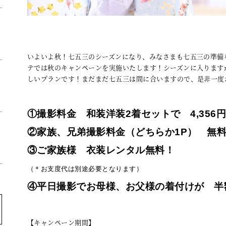
！
いよいよ秋！七五三のシーズンになり、みなさまも七五三の準備
テでは秋のキャンペーンを実施いたします！シーズンに入ります
ペ
しいプランです！まだまだ七五三は間に合いますので、是非一度
①撮影料金 和装洋装2着セットで 4,356
タ
②家族、兄弟撮影料金（どちらか1P） 無
③ご家族様 衣装レンタル無料！
（＊お支度代は別途必要となります）
④平日撮影でお母様、お父様の着付けが 半
【キャンペーン期間】