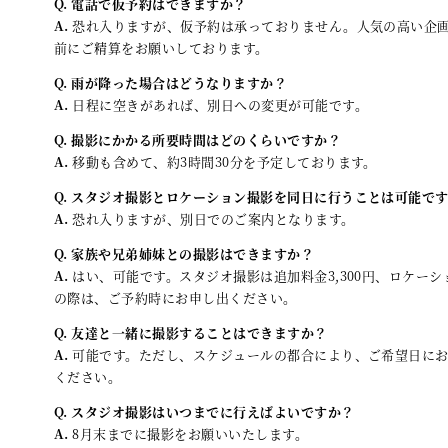
Q. 電話で仮予約はできますか？
A.
恐れ入りますが、仮予約は承っておりません。人気の高い企画
前にご精算をお願いしております。
Q. 雨が降った場合はどうなりますか？
A.
日程に空きがあれば、別日への変更が可能です。
Q. 撮影にかかる所要時間はどのくらいですか？
A.
移動も含めて、約3時間30分を予定しております。
Q. スタジオ撮影とロケーション撮影を同日に行うことは可能で
A.
恐れ入りますが、別日でのご案内となります。
Q. 家族や兄弟姉妹との撮影はできますか？
A.
はい、可能です。スタジオ撮影は追加料金3,300円、ロケーシ
の際は、ご予約時にお申し出ください。
Q. 友達と一緒に撮影することはできますか？
A.
可能です。ただし、スケジュールの都合により、ご希望日にお
ください。
Q. スタジオ撮影はいつまでに行えばよいですか？
A.
8月末までに撮影をお願いいたします。