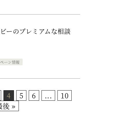
ビーのプレミアムな相談
ンペーン情報
4
5
6
...
10
最後 »