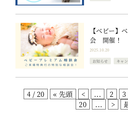
【ベビー】ベ
会 開催！
2025.10.20
お知らせ
キャ
4 / 20
« 先頭
<
...
2
3
20
...
>